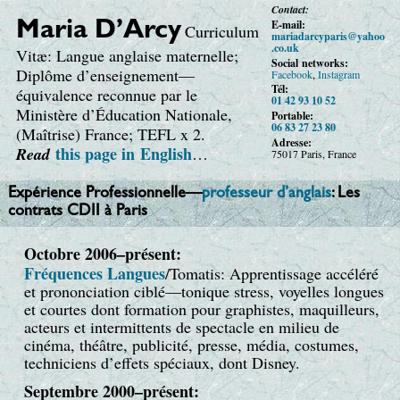
Contact:
E-mail:
Maria D’Arcy
Curriculum
maria
darcy
paris
@yahoo
.co.uk
Vitæ: Langue anglaise maternelle;
Social networks:
Diplôme d’enseignement—
Facebook
,
Instagram
Tél:
équivalence reconnue par le
01 42 93 10 52
Ministère d’Éducation Nationale,
Portable:
06 83 27 23 80
(Maîtrise) France; TEFL x 2.
Adresse:
this page
in English
Read
…
75017 Paris, France
Expérience Professionnelle—
professeur d’anglais
: Les
contrats CDII à Paris
Octobre 2006–présent:
Fréquences Langues
/Tomatis: Apprentissage accéléré
et prononciation ciblé—tonique stress, voyelles longues
et courtes dont formation pour graphistes, maquilleurs,
acteurs et intermittents de spectacle en milieu de
cinéma, théâtre, publicité, presse, média, costumes,
techniciens d’effets spéciaux, dont Disney.
Septembre 2000–présent: