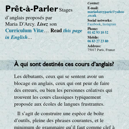
Contact:
E-mail:
Prêt-à-Parler
Stages
maria
darcy
paris
@yahoo
.co.uk
d’anglais proposés par
Social networks:
Maria D’Arcy.
Lisez
son
Facebook
,
Instagram
Phone:
Curriculum Vitæ
Read
…
this page
01 42 93 10 52
in English
…
Mobile:
06 83 27 23 80
Address:
75017 Paris, France
À qui sont destinés ces cours d’anglais?
Les débutants, ceux qui se sentent avoir un
blocage en anglais, ceux qui ont peur de faire
des erreurs, ou bien les personnes créatives qui
trouvent les cours classiques typiquement
proposée aux écoles de langues frustrantes.
Il s’agit de construire une espèce de boîte
d’outils, pleine des phrases courantes, et le
minimum de grammaire qu’il faut comme clef à